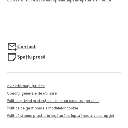
Cum să ameliorezi starea copilului după înțepături de insecte?
Contact
Spațiu presă
Aviz informații juridice
Condiții generale de utilizare
Politica privind protecția datelor cu caracter personal
Politica de gestionare a modulelor cookie
Politică și bune practici în legătură cu lupta împotriva corupției