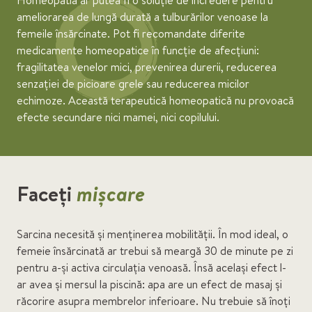
Homeopatia ar putea fi o soluție de încredere pentru
ameliorarea de lungă durată a tulburărilor venoase la
femeile însărcinate. Pot fi recomandate diferite
medicamente homeopatice în funcție de afecțiuni:
fragilitatea venelor mici, prevenirea durerii, reducerea
senzației de picioare grele sau reducerea micilor
echimoze. Această terapeutică homeopatică nu provoacă
efecte secundare nici mamei, nici copilului.
Faceți
mișcare
Sarcina necesită și menținerea mobilității. În mod ideal, o
femeie însărcinată ar trebui să meargă 30 de minute pe zi
pentru a-și activa circulația venoasă. Însă același efect l-
ar avea și mersul la piscină: apa are un efect de masaj și
răcorire asupra membrelor inferioare. Nu trebuie să înoți