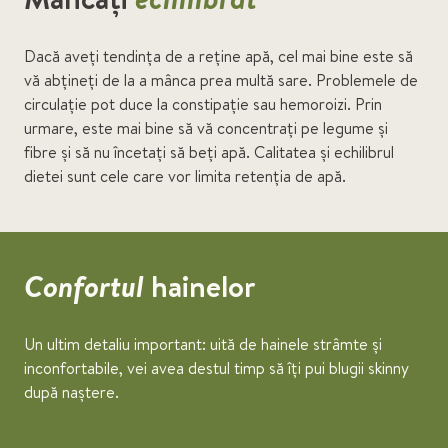
Dacă aveți tendința de a reține apă, cel mai bine este să
vă abțineți de la a mânca prea multă sare. Problemele de
circulație pot duce la constipație sau hemoroizi. Prin
urmare, este mai bine să vă concentrați pe legume și
fibre și să nu încetați să beți apă. Calitatea și echilibrul
dietei sunt cele care vor limita retenția de apă.
Confortul
hainelor
Un ultim detaliu important: uită de hainele strâmte și
inconfortabile, vei avea destul timp să îți pui blugii skinny
după naștere.