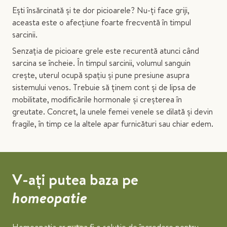
Ești însărcinată și te dor picioarele? Nu-ți face griji,
aceasta este o afecțiune foarte frecventă în timpul
sarcinii.
Senzația de picioare grele este recurentă atunci când
sarcina se încheie. În timpul sarcinii, volumul sanguin
crește, uterul ocupă spațiu și pune presiune asupra
sistemului venos. Trebuie să ținem cont și de lipsa de
mobilitate, modificările hormonale și creșterea în
greutate. Concret, la unele femei venele se dilată și devin
fragile, în timp ce la altele apar furnicături sau chiar edem.
V-ați putea baza pe
homeopatie