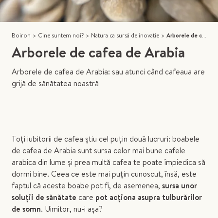
Boiron
>
Cine suntem noi?
>
Natura ca sursă de inovație
>
Arborele de cafea de Arabia
Arborele de cafea de Arabia
Arborele de cafea de Arabia: sau atunci când cafeaua are
grijă de sănătatea noastră
Toți iubitorii de cafea știu cel puțin două lucruri: boabele
de cafea de Arabia sunt sursa celor mai bune cafele
arabica din lume și prea multă cafea te poate împiedica să
dormi bine. Ceea ce este mai puțin cunoscut, însă, este
faptul că aceste boabe pot fi, de asemenea,
sursa unor
soluții de sănătate
care
pot acționa asupra tulburărilor
de somn
. Uimitor, nu-i așa?