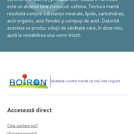
este un alcaloid bine cunoscut: cafeina. Tinctura mamă
rezultată conține substanțe minerale, lipide, carbohidrați,
acizi organici, acizi fenolici și compuși de azot. Datorită
acesteia se produc soluții de sănătate care, în doze mici,
ajută la restabilirea unui somn liniștit.
Sănătatea voastră merită cel mai înalt respect
Accesează direct
Cine suntem noi?
Viziunea noastră