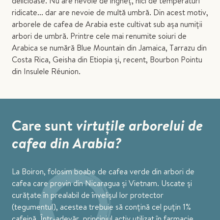
delicioase. Nu are nevoie de îngheț, nici de temperaturi
ridicate... dar are nevoie de multă umbră. Din acest motiv,
arborele de cafea de Arabia este cultivat sub așa numiții
arbori de umbră. Printre cele mai renumite soiuri de
Arabica se numără Blue Mountain din Jamaica, Tarrazu din
Costa Rica, Geisha din Etiopia și, recent, Bourbon Pointu
din Insulele Réunion.
Care sunt
virtuțile arborelui de
cafea din Arabia?
La Boiron, folosim boabe de cafea verde din arbori de
cafea care provin din Nicaragua și Vietnam. Uscate și
curățate în prealabil de învelișul lor protector
(tegumentul), acestea trebuie să conțină cel puțin 1%
cafeină. Într-adevăr, principiul activ utilizat în farmacie